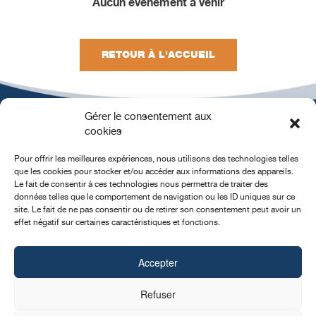
Aucun événement à venir
RETOUR À L'ACCUEIL
Gérer le consentement aux
cookies
Pour offrir les meilleures expériences, nous utilisons des technologies telles
que les cookies pour stocker et/ou accéder aux informations des appareils.
Le fait de consentir à ces technologies nous permettra de traiter des
données telles que le comportement de navigation ou les ID uniques sur ce
MENTIONS
CONTACT
POLITIQUE DE
site. Le fait de ne pas consentir ou de retirer son consentement peut avoir un
LÉGALES
COOKIES
effet négatif sur certaines caractéristiques et fonctions.
Association pour les personnes en situation de handicap
Accepter
neuromoteur et leur famille
20 boulevard de Balmont • 69009 LYON • 04 72 52 13 52 •
Refuser
contact@odyneo.fr