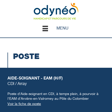
MENU
POSTE
AIDE-SOIGNANT - EAM (H/F)
CDI / Array
Poste d'Aide-soignant en CDI, à temps plein, à pourvoir à
l'EAM d'Arvière-en-Valromey au Pôle du Colombier
Voir la fiche de poste