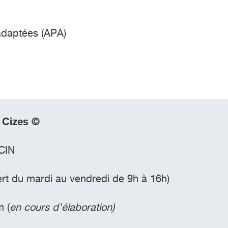
 adaptées (APA)
s Cizes ©
CIN
rt du mardi au vendredi de 9h à 16h)
m
(
en cours d’élaboration)