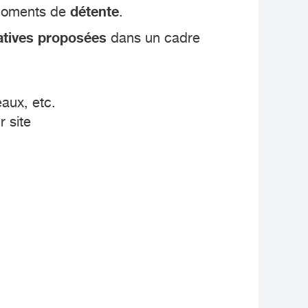
détente
 moments de
.
atives proposées
dans un cadre
eaux, etc.
 site