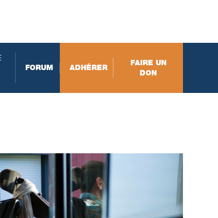
E
FAIRE UN
FORUM
ADHÉRER
DON